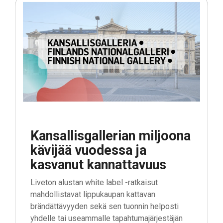
Kansallisgallerian miljoona
kävijää vuodessa ja
kasvanut kannattavuus
Liveton alustan white label -ratkaisut
mahdollistavat lippukaupan kattavan
brändättävyyden sekä sen tuonnin helposti
yhdelle tai useammalle tapahtumajärjestäjän