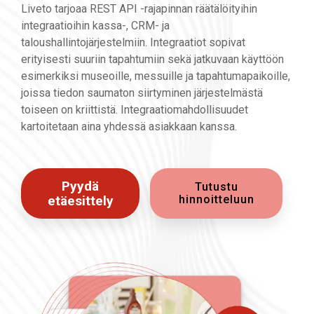
Liveto tarjoaa REST API -rajapinnan räätälöityihin
integraatioihin kassa-, CRM- ja
taloushallintojärjestelmiin. Integraatiot sopivat
erityisesti suuriin tapahtumiin sekä jatkuvaan käyttöön
esimerkiksi museoille, messuille ja tapahtumapaikoille,
joissa tiedon saumaton siirtyminen järjestelmästä
toiseen on kriittistä. Integraatiomahdollisuudet
kartoitetaan aina yhdessä asiakkaan kanssa.
Pyydä
Tutustu
etäesittely
hinnoitteluun