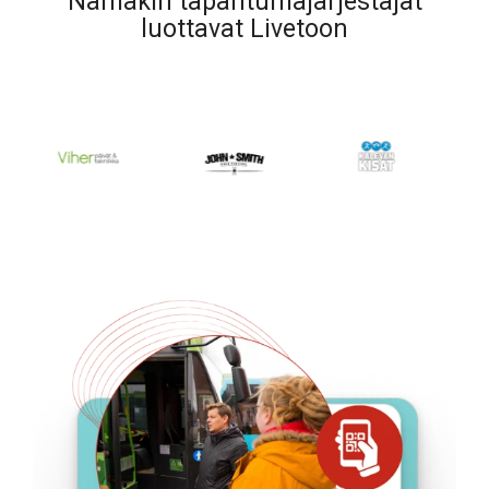
Nämäkin tapahtumajärjestäjät
luottavat Livetoon