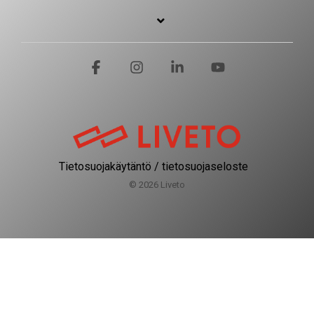
Facebook
Instagram
Linkedin
YouTube
Tietosuojakäytäntö / tietosuojaseloste
© 2026 Liveto