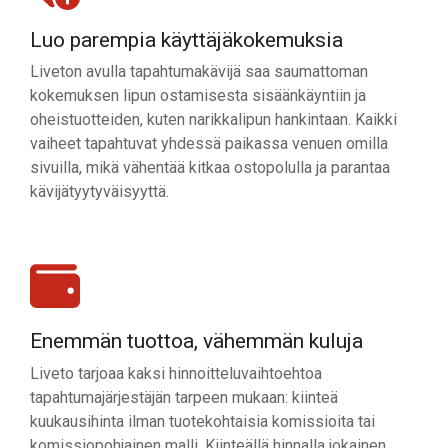
Luo parempia käyttäjäkokemuksia
Liveton avulla tapahtumakävijä saa saumattoman
kokemuksen lipun ostamisesta sisäänkäyntiin ja
oheistuotteiden, kuten narikkalipun hankintaan. Kaikki
vaiheet tapahtuvat yhdessä paikassa venuen omilla
sivuilla, mikä vähentää kitkaa ostopolulla ja parantaa
kävijätyytyväisyyttä.
Enemmän tuottoa, vähemmän kuluja
Liveto tarjoaa kaksi hinnoitteluvaihtoehtoa
tapahtumajärjestäjän tarpeen mukaan: kiinteä
kuukausihinta ilman tuotekohtaisia komissioita tai
komissiopohjainen malli. Kiinteällä hinnalla jokainen