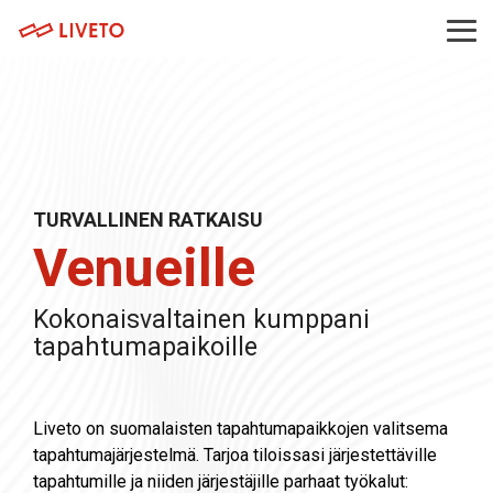
Skip
to
Tog
the
Me
main
Tuotteet
Palvelut
content.
Museoille
Järjestöt ja yhdistykset
Lipunmyynti
Webinaaripaketti
Messuille
Yritykset
Tapahtumahallinta
Kuvaus- ja striimauspalvelut
Venueille
Oppilaitokset
TURVALLINEN RATKAISU
Kulunvalvonta
Koulutuspalvelut
Venueille
Festivaaleille ja konserteille
Hankkeet
Kassajärjestelmä
Integraatiot
Kokonaisvaltainen kumppani
Urheilutapahtumille
tapahtumapaikoille
Tapahtumasovellus
Teattereille
Webinaarialusta
Liveto on suomalaisten tapahtumapaikkojen valitsema
tapahtumajärjestelmä. Tarjoa tiloissasi järjestettäville
tapahtumille ja niiden järjestäjille parhaat työkalut: