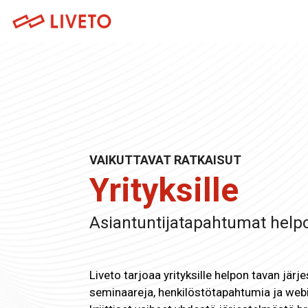
Skip
to
the
main
Tuotteet
content.
Museoille
Lipunmyynti
Messuille
Tapahtumahallinta
Venueille
VAIKUTTAVAT RATKAISUT
Kulunvalvonta
Yrityksille
Festivaaleille ja konserteille
Kassajärjestelmä
Urheilutapahtumille
Asiantuntijatapahtumat helpos
Tapahtumasovellus
Teattereille
Liveto tarjoaa yrityksille helpon tavan jär
Webinaarialusta
seminaareja, henkilöstötapahtumia ja webi