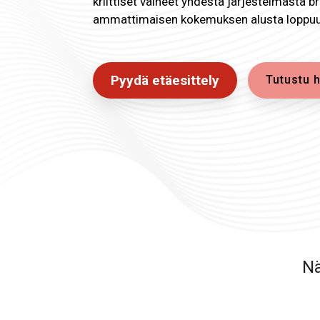
kriittiset vaiheet yhdestä järjestelmästä br
ammattimaisen kokemuksen alusta loppuu
Pyydä etäesittely
Tutustu h
Nä