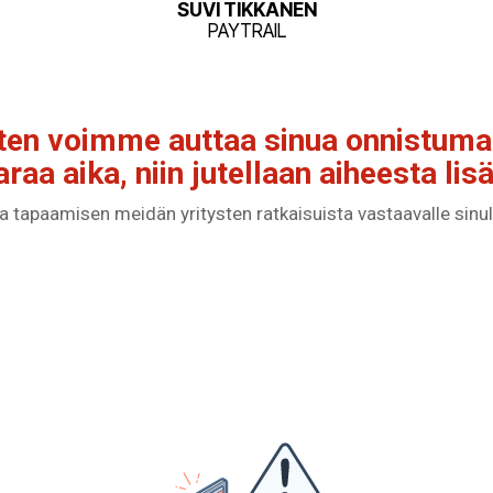
SUVI TIKKANEN
PAYTRAIL
en voimme auttaa sinua onnistum
araa aika, niin jutellaan aiheesta lisä
a tapaamisen meidän yritysten ratkaisuista vastaavalle sinull