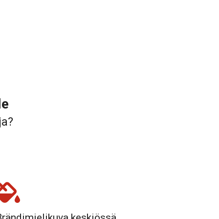
le
ja?
Brändimielikuva keskiössä