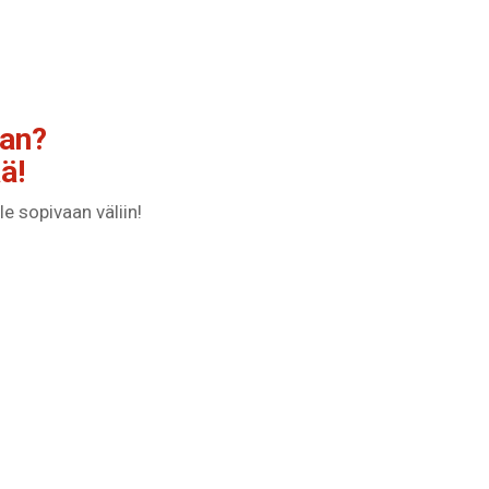
aan?
ä!
e sopivaan väliin!