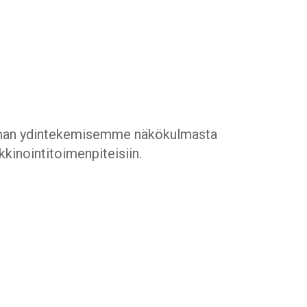
 oman ydintekemisemme näkökulmasta
kkinointitoimenpiteisiin.