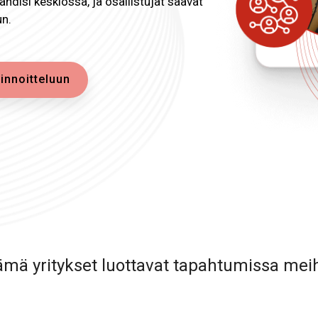
ändisi keskiössä, ja osallistujat saavat
n.
innoitteluun
mä yritykset luottavat tapahtumissa mei