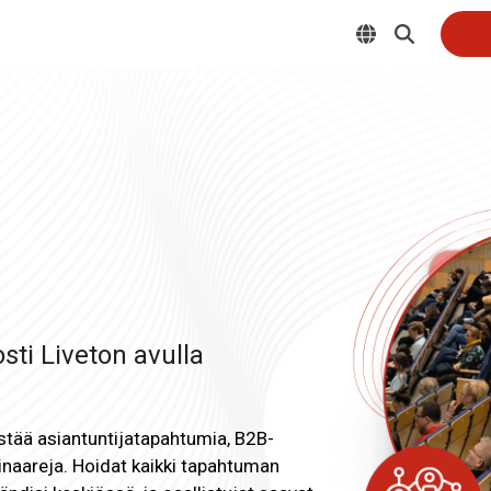
Palvelut
Järjestöt ja yhdistykset
Webinaaripaketti
Yritykset
Kuvaus- ja striimauspalvelut
Oppilaitokset
Koulutuspalvelut
Hankkeet
Integraatiot
ti Liveton avulla
jestää asiantuntijatapahtumia, B2B-
naareja. Hoidat kaikki tapahtuman