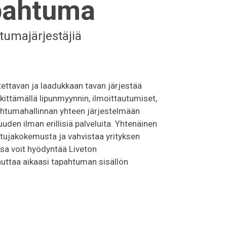
apahtuma
tumajärjestäjiä
otettavan ja laadukkaan tavan järjestää
kittämällä lipunmyynnin, ilmoittautumiset,
pahtumahallinnan yhteen järjestelmään
den ilman erillisiä palveluita. Yhtenäinen
stujakokemusta ja vahvistaa yrityksen
ssa voit hyödyntää Liveton
auttaa aikaasi tapahtuman sisällön