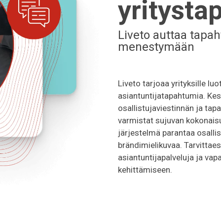
yrityst
Liveto auttaa tapah
menestymään
Liveto tarjoaa yrityksille lu
asiantuntijatapahtumia. Kes
osallistujaviestinnän ja ta
varmistat sujuvan kokonaisuu
järjestelmä parantaa osalli
brändimielikuvaa. Tarvittae
asiantuntijapalveluja ja vap
kehittämiseen.